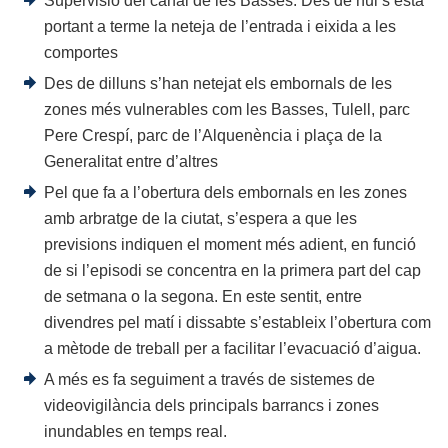
Supervisió del canal de les Basses. Des de hui s’està
portant a terme la neteja de l’entrada i eixida a les
comportes
Des de dilluns s’han netejat els embornals de les
zones més vulnerables com les Basses, Tulell, parc
Pere Crespí, parc de l’Alquenència i plaça de la
Generalitat entre d’altres
Pel que fa a l’obertura dels embornals en les zones
amb arbratge de la ciutat, s’espera a que les
previsions indiquen el moment més adient, en funció
de si l’episodi se concentra en la primera part del cap
de setmana o la segona. En este sentit, entre
divendres pel matí i dissabte s’estableix l’obertura com
a mètode de treball per a facilitar l’evacuació d’aigua.
A més es fa seguiment a través de sistemes de
videovigilància dels principals barrancs i zones
inundables en temps real.