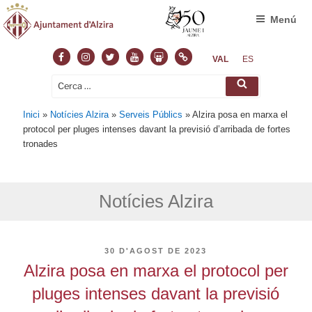
Menú
Facebook
Instagram
Twitter
Youtube
Slideshare
Normas
VAL
ES
Cerca:
Cerca
Inici
»
Notícies Alzira
»
Serveis Públics
»
Alzira posa en marxa el
protocol per pluges intenses davant la previsió d’arribada de fortes
tronades
Notícies Alzira
PUBLICAT
30 D'AGOST DE 2023
A
Alzira posa en marxa el protocol per
pluges intenses davant la previsió