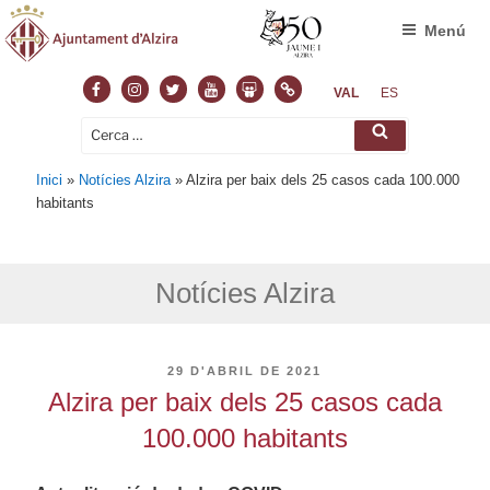
Menú
Facebook
Instagram
Twitter
Youtube
Slideshare
Normas
VAL
ES
Cerca:
Cerca
Inici
»
Notícies Alzira
»
Alzira per baix dels 25 casos cada 100.000
habitants
Notícies Alzira
PUBLICAT
29 D'ABRIL DE 2021
A
Alzira per baix dels 25 casos cada
100.000 habitants