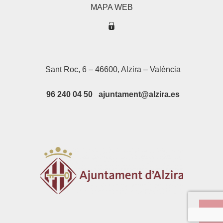
MAPA WEB
Sant Roc, 6 – 46600, Alzira – València
96 240 04 50 ajuntament@alzira.es
Su