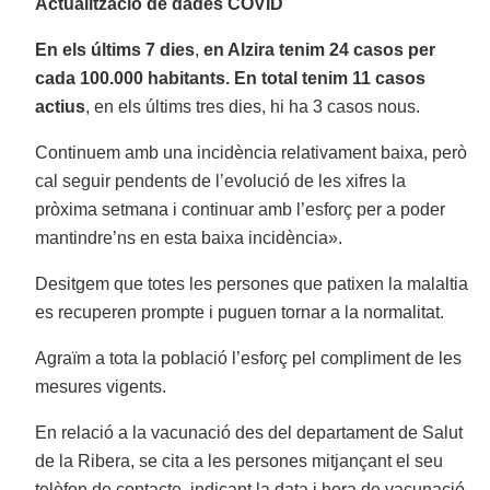
Actualització de dades COVID
En els últims 7 dies
,
en Alzira tenim 24 casos per
cada 100.000 habitants. En total tenim 11 casos
actius
, en els últims tres dies, hi ha 3 casos nous.
Continuem amb una incidència relativament baixa, però
cal seguir pendents de l’evolució de les xifres la
pròxima setmana i continuar amb l’esforç per a poder
mantindre’ns en esta baixa incidència».
Desitgem que totes les persones que patixen la malaltia
es recuperen prompte i puguen tornar a la normalitat.
Agraïm a tota la població l’esforç pel compliment de les
mesures vigents.
En relació a la vacunació des del departament de Salut
de la Ribera, se cita a les persones mitjançant el seu
telèfon de contacte, indicant la data i hora de vacunació.