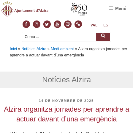
Menú
Facebook
Instagram
Twitter
Youtube
Slideshare
Normas
VAL
ES
Cerca:
Cerca
Inici
»
Notícies Alzira
»
Medi ambient
»
Alzira organitza jornades per
aprendre a actuar davant d’una emergència
Notícies Alzira
PUBLICAT
14 DE NOVEMBRE DE 2025
A
Alzira organitza jornades per aprendre a
actuar davant d’una emergència