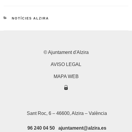
CATEGORIES
NOTÍCIES ALZIRA
© Ajuntament d'Alzira
AVISO LEGAL
MAPA WEB
Sant Roc, 6 – 46600, Alzira – València
96 240 04 50 ajuntament@alzira.es