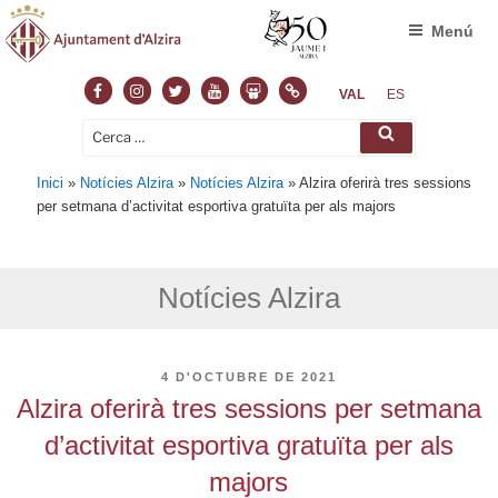
Menú
Facebook
Instagram
Twitter
Youtube
Slideshare
Normas
VAL
ES
Cerca:
Cerca
Inici
»
Notícies Alzira
»
Notícies Alzira
»
Alzira oferirà tres sessions
per setmana d’activitat esportiva gratuïta per als majors
Notícies Alzira
PUBLICAT
4 D'OCTUBRE DE 2021
A
Alzira oferirà tres sessions per setmana
d’activitat esportiva gratuïta per als
majors