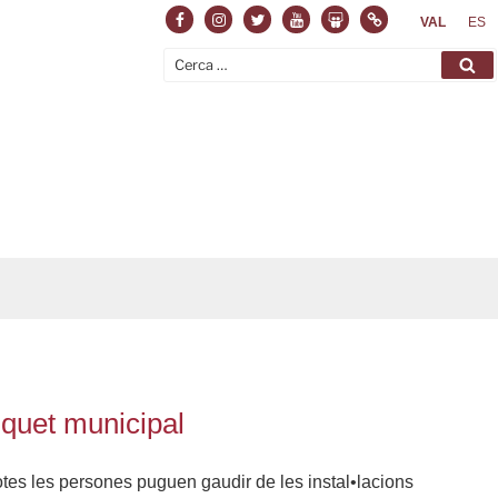
Facebook
Instagram
Twitter
Youtube
Slideshare
Normas
VAL
ES
Cerca:
Ce
inquet municipal
 totes les persones puguen gaudir de les instal•lacions