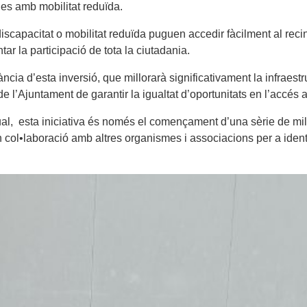
nes amb mobilitat reduïda.
apacitat o mobilitat reduïda puguen accedir fàcilment al recint
r la participació de tota la ciutadania.
cia d’esta inversió, que millorarà significativament la infraestr
l’Ajuntament de garantir la igualtat d’oportunitats en l’accés a l’
l, esta iniciativa és només el començament d’una sèrie de millo
n col•laboració amb altres organismes i associacions per a identi