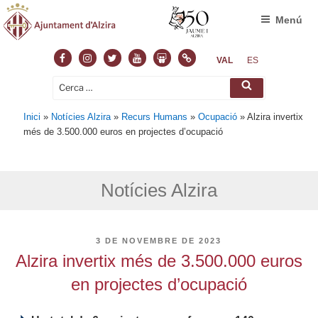
Menú
Facebook
Instagram
Twitter
Youtube
Slideshare
Normas
VAL
ES
Cerca:
Cerca
Inici
»
Notícies Alzira
»
Recurs Humans
»
Ocupació
»
Alzira invertix
més de 3.500.000 euros en projectes d’ocupació
Notícies Alzira
PUBLICAT
3 DE NOVEMBRE DE 2023
A
Alzira invertix més de 3.500.000 euros
en projectes d’ocupació