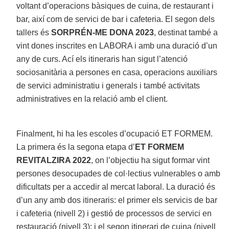
voltant d’operacions bàsiques de cuina, de restaurant i
bar, així com de servici de bar i cafeteria. El segon dels
tallers és
SORPRÉN-ME DONA 2023
, destinat també a
vint dones inscrites en LABORA i amb una duració d’un
any de curs. Ací els itineraris han sigut l’atenció
sociosanitària a persones en casa, operacions auxiliars
de servici administratiu i generals i també activitats
administratives en la relació amb el client.
Finalment, hi ha les escoles d’ocupació ET FORMEM.
La primera és la segona etapa d’
ET FORMEM
REVITALZIRA 2022
, on l’objectiu ha sigut formar vint
persones desocupades de col·lectius vulnerables o amb
dificultats per a accedir al mercat laboral. La duració és
d’un any amb dos itineraris: el primer els servicis de bar
i cafeteria (nivell 2) i gestió de processos de servici en
restauració (nivell 3); i el segon itinerari de cuina (nivell