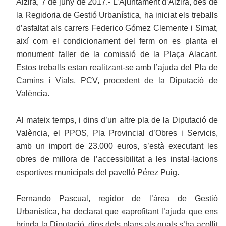
Alzira, 7 de juny de 2017.- L’Ajuntament d’Alzira, des de
la Regidoria de Gestió Urbanística, ha iniciat els treballs
d’asfaltat als carrers Federico Gómez Clemente i Simat,
així com el condicionament del ferm on es planta el
monument faller de la comissió de la Plaça Alacant.
Estos treballs estan realitzant-se amb l’ajuda del Pla de
Camins i Vials, PCV, procedent de la Diputació de
València.
Al mateix temps, i dins d’un altre pla de la Diputació de
València, el PPOS, Pla Provincial d’Obres i Servicis,
amb un import de 23.000 euros, s’està executant les
obres de millora de l’accessibilitat a les instal·lacions
esportives municipals del pavelló Pérez Puig.
Fernando Pascual, regidor de l’àrea de Gestió
Urbanística, ha declarat que «aprofitant l’ajuda que ens
brinda la Diputació, dins dels plans als quals s’ha acollit