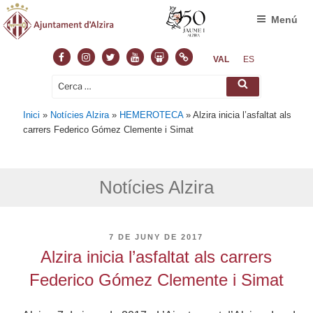
Menú
Facebook
Instagram
Twitter
Youtube
Slideshare
Normas
VAL
ES
Cerca:
Cerca
Inici
»
Notícies Alzira
»
HEMEROTECA
»
Alzira inicia l’asfaltat als
carrers Federico Gómez Clemente i Simat
Notícies Alzira
PUBLICAT
7 DE JUNY DE 2017
A
Alzira inicia l’asfaltat als carrers
Federico Gómez Clemente i Simat