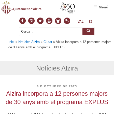
Menú
Facebook
Instagram
Twitter
Youtube
Slideshare
Normas
VAL
ES
Cerca:
Cerca
Inici
»
Notícies Alzira
»
Ciutat
»
Alzira incorpora a 12 persones majors
de 30 anys amb el programa EXPLUS
Notícies Alzira
PUBLICAT
6 D'OCTUBRE DE 2023
A
Alzira incorpora a 12 persones majors
de 30 anys amb el programa EXPLUS