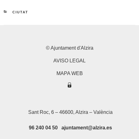
CATEGORIES
CIUTAT
© Ajuntament d'Alzira
AVISO LEGAL
MAPA WEB
Sant Roc, 6 – 46600, Alzira – València
96 240 04 50 ajuntament@alzira.es