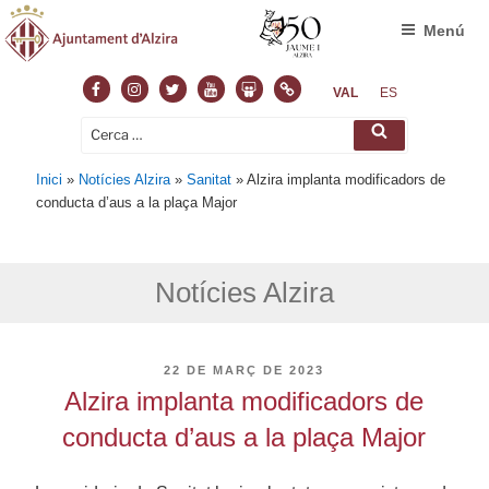
Menú
Facebook
Instagram
Twitter
Youtube
Slideshare
Normas
VAL
ES
Cerca:
Cerca
Inici
»
Notícies Alzira
»
Sanitat
»
Alzira implanta modificadors de
conducta d’aus a la plaça Major
Notícies Alzira
PUBLICAT
22 DE MARÇ DE 2023
A
Alzira implanta modificadors de
conducta d’aus a la plaça Major