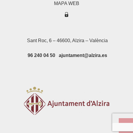
MAPA WEB
Sant Roc, 6 – 46600, Alzira – València
96 240 04 50 ajuntament@alzira.es
Su