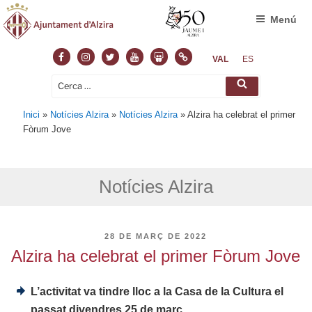
Menú
Facebook
Instagram
Twitter
Youtube
Slideshare
Normas
VAL
ES
Cerca:
Cerca
Inici
»
Notícies Alzira
»
Notícies Alzira
»
Alzira ha celebrat el primer
Fòrum Jove
Notícies Alzira
PUBLICAT
28 DE MARÇ DE 2022
A
Alzira ha celebrat el primer Fòrum Jove
L’activitat va tindre lloc a la Casa de la Cultura el
passat divendres 25 de març