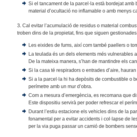
Si el tancament de la parcel·la està bordejat amb 
material d’ocultació no inflamable o amb menys capa
3. Cal evitar l’acumulació de residus o material combustib
troben dins de la propietat, fins que siguen gestionad
Les eixides de fums, així com també paellers o to
La teulada és un dels elements més vulnerables al f
De la mateixa manera, s’han de mantindre els cana
Si la casa té respiradors o entrades d’aire, hauran
Si a la parcel·la hi ha depòsits de combustible o 
perímetre amb un mur d’obra.
Com a mesura d’emergència, es recomana que dispo
Este dispositiu servirà per poder refrescar el perí
Durant l’estiu estacione els vehicles dins de la par
fonamental per a evitar accidents i col·lapse de le
per la via puga passar un camió de bombers sens