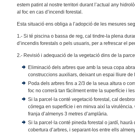
estem patint al nostre territori durant l’actual any hid
al foc en cas d’incendi forestal.
Esta situació ens obliga a l’adopció de les mesures seg
1.- Si té piscina o bassa de reg, cal tindre-la plena dura
d’incendis forestals o pels usuaris, per a refrescar el p
2.- Revisió i adequació de la vegetació dins de la parcel
Eliminació dels arbres que amb la seua copa abrace
construccions auxiliars, deixant un espai lliure d
Poda dels arbres fins a 2/3 de la seua altura o com 
foc no correrà tan fàcilment entre la superfície i le
Si la parcel·la conté vegetació forestal, cal desbr
córrega en superfície i en minva així la virulència
franja d’almenys 3 metres d’amplària.
Si la parcel·la conté pineda forestal o jardí, haurà
cobertura d’arbres, i separant-los entre ells almen