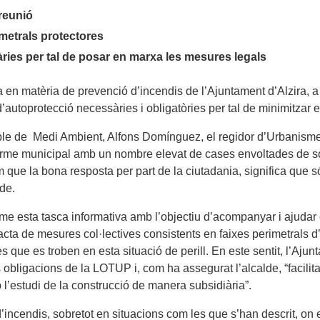
reunió
imetrals protectores
ries per tal de posar en marxa les mesures legals
a en matèria de prevenció d’incendis de l’Ajuntament d’Alzira, 
’autoprotecció necessàries i obligatòries per tal de minimitzar el
sable de Medi Ambient, Alfons Domínguez, el regidor d’Urbanisme
erme municipal amb un nombre elevat de cases envoltades de sò
ue la bona resposta per part de la ciutadania, significa que són
lde.
me esta tasca informativa amb l’objectiu d’acompanyar i ajudar 
ta de mesures col·lectives consistents en faixes perimetrals d’u
s que es troben en esta situació de perill. En este sentit, l’Ajun
obligacions de la LOTUP i, com ha assegurat l’alcalde, “facilitar
 l’estudi de la construcció de manera subsidiària”.
incendis, sobretot en situacions com les que s’han descrit, on e