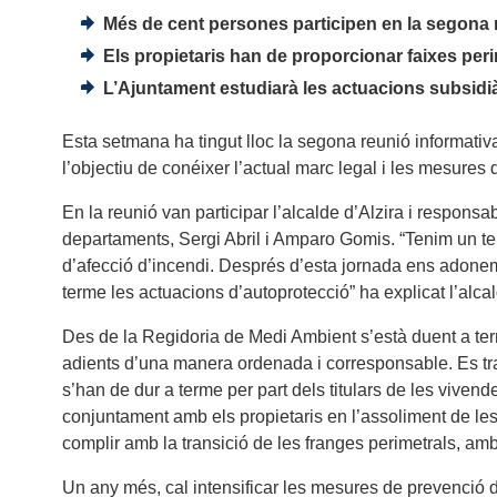
Més de cent persones participen en la segona 
Els propietaris han de proporcionar faixes per
L’Ajuntament estudiarà les actuacions subsidià
Esta setmana ha tingut lloc la segona reunió informativ
l’objectiu de conéixer l’actual marc legal i les mesures d
En la reunió van participar l’alcalde d’Alzira i respon
departaments, Sergi Abril i Amparo Gomis. “Tenim un t
d’afecció d’incendi. Després d’esta jornada ens adonem q
terme les actuacions d’autoprotecció” ha explicat l’alca
Des de la Regidoria de Medi Ambient s’està duent a ter
adients d’una manera ordenada i corresponsable. Es trac
s’han de dur a terme per part dels titulars de les vivende
conjuntament amb els propietaris en l’assoliment de les 
complir amb la transició de les franges perimetrals, amb
Un any més, cal intensificar les mesures de prevenció d’