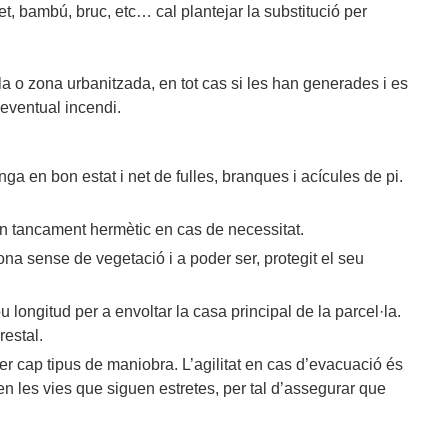
t, bambú, bruc, etc… cal plantejar la substitució per
l·la o zona urbanitzada, en tot cas si les han generades i es
eventual incendi.
ga en bon estat i net de fulles, branques i acícules de pi.
 un tancament hermètic en cas de necessitat.
na sense de vegetació i a poder ser, protegit el seu
gitud per a envoltar la casa principal de la parcel·la.
restal.
 fer cap tipus de maniobra. L’agilitat en cas d’evacuació és
en les vies que siguen estretes, per tal d’assegurar que