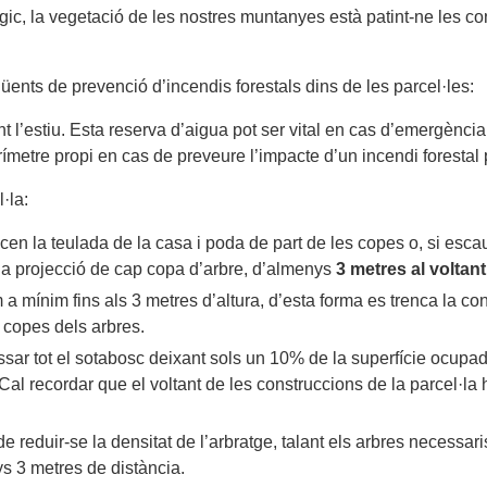
rològic, la vegetació de les nostres muntanyes està patint-ne les
üents de prevenció d’incendis forestals dins de les parcel·les:
nt l’estiu. Esta reserva d’aigua pot ser vital en cas d’emergència 
erímetre propi en cas de preveure l’impacte d’un incendi forestal
·la:
n la teulada de la casa i poda de part de les copes o, si escau,
e la projecció de cap copa d’arbre, d’almenys
3 metres al voltant
a mínim fins als 3 metres d’altura, d’esta forma es trenca la cont
s copes dels arbres.
ossar tot el sotabosc deixant sols un 10% de la superfície ocupad
. Cal recordar que el voltant de les construccions de la parcel·la
 de reduir-se la densitat de l’arbratge, talant els arbres necessa
ys 3 metres de distància.