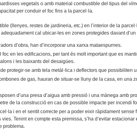
bardisses vegetals o amb material combustible del tipus del víme
citat per conduir el foc fins a la parcel·la.
le (llenyes, restes de jardineria, etc.) en l’interior de la parce
es adequadament cal ubicar-les en zones protegides davant d’un 
rradors d’obra, han d’incorporar una xarxa mataespurnes.
oc en les edificacions, per tant és molt important que es mantin
lons i les baixants del desaigües.
 de protegir-se amb tela metàl·lica i deflectors que possibiliten
bombones de gas, hauran de situar-se lluny de la casa, en una zo
sen d’una presa d’aigua amb pressió i una mànega amb prou lon
metre de la construcció en cas de possible impacte per incendi fo
cel·la i en el sentit correcte per a poder eixir ràpidament sense
s vies. Tenint en compte esta premissa, s’ha d’evitar estacionar 
e problema.