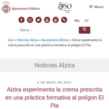
Menú
Facebook
Instagram
Twitter
Youtube
Slideshare
Normas
VAL
ES
Cerca:
Cerca
Inici
»
Notícies Alzira
»
Ajuntament d'Alzira
»
Alzira experimenta la
crema prescrita en una pràctica formativa al polígon El Pla
Notícies Alzira
PUBLICAT
8 DE MARÇ DE 2024
A
Alzira experimenta la crema prescrita
en una pràctica formativa al polígon El
Pla