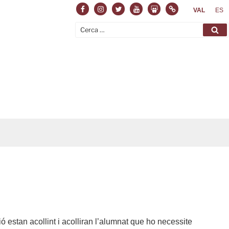
Facebook
Instagram
Twitter
Youtube
Slideshare
Normas
VAL
ES
Cerca:
Ce
ó estan acollint i acolliran l’alumnat que ho necessite