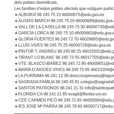
dels pobles damnificats.
Les famílies d’estos pobles afectats que vullguen parti
🔸ALBORXÍ 96 245 75 15 46000675@edu.gva.es
🔸AUSIÀS MARCH 96 245 75 20 46000699@edu.gva.
🔸VALL DE LA CASELLA 96 245 75 30 46000730@edu
🔸GARCÍA LORCA 96 245 75 10 46000663@edu.gva.
🔸GLORIA FUERTES 96 245 72 70 46028685@edu.gv
🔸LLUÍS VIVES 96 245 75 25 46000729@edu.gva.es
🔸PINTOR T. ANDREU 96 245 80 25 46015502@edu.g
🔸TIRANT LO BLANC 96 245 73 55 46017705@edu.gv
🔸VTE. BLASCO IBÁÑEZ 96 245 72 80 46000651@ed
🔸MARÍA D’AIGÜES VIVES 96 245 75 95 46015204@e
🔸LA PURÍSIMA 96 241 12 39 direccionprimaria@lapuri
🔸SAGRADA FAMILIA 96 240 45 81 colegio@sagradafam
🔸SANTOS PATRONOS 96 241 21 31 info@santospatr
🔸FLORIDA CA 96 241 21 85 evagil@florida-uni.es
🔸CEE CARMEN PICÓ 96 245 72 65 46000584@edu.g
🔸IES JOSE Mª PARRA 96 245 78 60 46000717@edu.