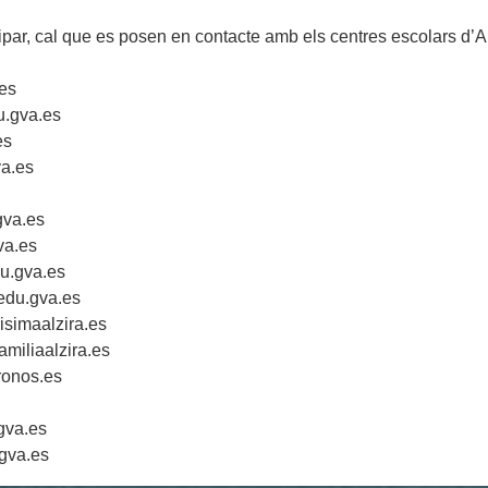
cipar, cal que es posen en contacte amb els centres escolars d’A
es
.gva.es
es
a.es
va.es
a.es
u.gva.es
du.gva.es
simaalzira.es
iliaalzira.es
onos.es
va.es
gva.es