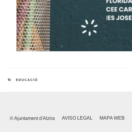
CATEGORIES
EDUCACIÓ
AVISO LEGAL
MAPA WEB
© Ajuntament d'Alzira