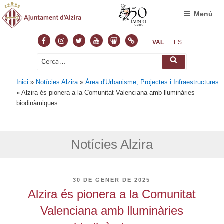
Menú
Facebook
Instagram
Twitter
Youtube
Slideshare
Normas
VAL
ES
Cerca:
Cerca
Inici
»
Notícies Alzira
»
Àrea d'Urbanisme, Projectes i Infraestructures
»
Alzira és pionera a la Comunitat Valenciana amb lluminàries
biodinàmiques
Notícies Alzira
PUBLICAT
30 DE GENER DE 2025
A
Alzira és pionera a la Comunitat
Valenciana amb lluminàries