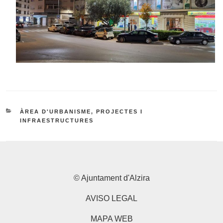
CATEGORIES
ÀREA D'URBANISME, PROJECTES I
INFRAESTRUCTURES
© Ajuntament d'Alzira
AVISO LEGAL
MAPA WEB