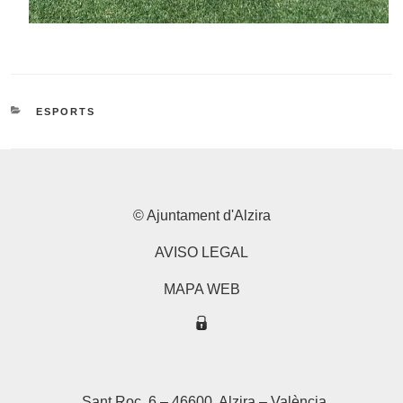
CATEGORIES
ESPORTS
© Ajuntament d'Alzira
AVISO LEGAL
MAPA WEB
Sant Roc, 6 – 46600, Alzira – València