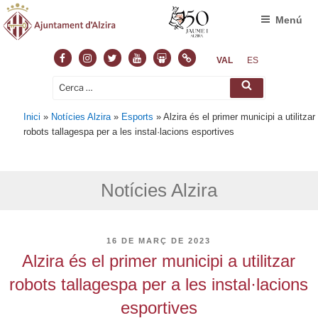
Menú
Facebook
Instagram
Twitter
Youtube
Slideshare
Normas
VAL
ES
Cerca:
Cerca
Inici
»
Notícies Alzira
»
Esports
»
Alzira és el primer municipi a utilitzar
robots tallagespa per a les instal·lacions esportives
Notícies Alzira
PUBLICAT
16 DE MARÇ DE 2023
A
Alzira és el primer municipi a utilitzar
robots tallagespa per a les instal·lacions
esportives