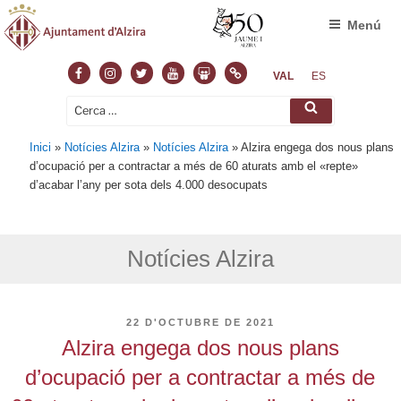
Menú
Facebook
Instagram
Twitter
Youtube
Slideshare
Normas
VAL
ES
Cerca:
Cerca
Inici
»
Notícies Alzira
»
Notícies Alzira
»
Alzira engega dos nous plans
d’ocupació per a contractar a més de 60 aturats amb el «repte»
d’acabar l’any per sota dels 4.000 desocupats
Notícies Alzira
PUBLICAT
22 D'OCTUBRE DE 2021
A
Alzira engega dos nous plans
d’ocupació per a contractar a més de