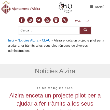
Menú
Facebook
Instagram
Twitter
Youtube
Slideshare
Normas
VAL
ES
Cerca:
Cerca
Inici
»
Notícies Alzira
»
CLAU
»
Alzira enceta un projecte pilot per a
ajudar a fer tràmits a les seus electròniques de diverses
administracions
Notícies Alzira
PUBLICAT
23 DE MARÇ DE 2023
A
Alzira enceta un projecte pilot per a
ajudar a fer tràmits a les seus