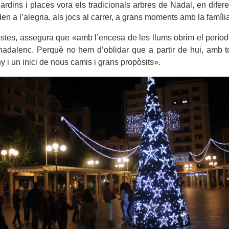
s, jardins i places vora els tradicionals arbres de Nadal, en dif
 a l’alegria, als jocs al carrer, a grans moments amb la família
estes, assegura que «amb l’encesa de les llums obrim el període
it nadalenc. Perquè no hem d’oblidar que a partir de hui, amb t
 i un inici de nous camis i grans propòsits».