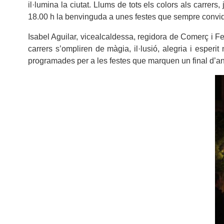
il·lumina la ciutat. Llums de tots els colors als carrer
18.00 h la benvinguda a unes festes que sempre conviden
Isabel Aguilar, vicealcaldessa, regidora de Comerç i F
carrers s’ompliren de màgia, il·lusió, alegria i esper
programades per a les festes que marquen un final d’any