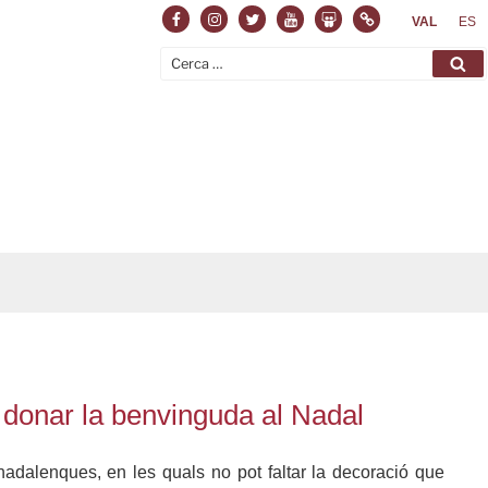
Facebook
Instagram
Twitter
Youtube
Slideshare
Normas
VAL
ES
Cerca:
Ce
a donar la benvinguda al Nadal
dalenques, en les quals no pot faltar la decoració que