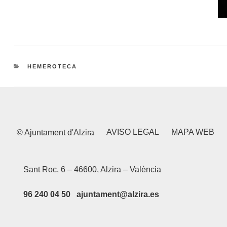
CATEGORIES
HEMEROTECA
AVISO LEGAL
MAPA WEB
© Ajuntament d'Alzira
Sant Roc, 6 – 46600, Alzira – València
96 240 04 50 ajuntament@alzira.es