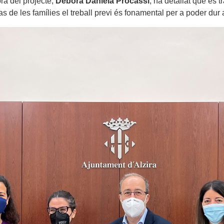
ra del projecte,
Debora Daniela Procassi
, ha detallat que es 
as de les famílies el treball previ és fonamental per a poder dur