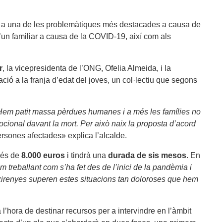
front a una de les problemàtiques més destacades a causa de
’un familiar a causa de la COVID-19, així com als
r
, la vicepresidenta de l’ONG, Ofelia Almeida, i la
ació a la franja d’edat del joves, un col·lectiu que segons
. Hem patit massa pèrdues humanes i a més les famílies no
ocional davant la mort. Per això naix la proposta d’acord
ersones afectades» explica l’alcalde.
és de
8.000 euros
i tindrà una
durada de sis mesos
. En
treballant com s’ha fet des de l’inici de la pandèmia i
alzirenyes superen estes situacions tan doloroses que hem
l’hora de destinar recursos per a intervindre en l’àmbit