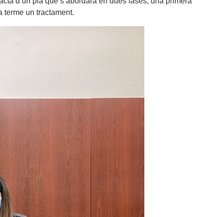
tracta d’un pla que s’abordarà en dues fases, una primera
 a terme un tractament.