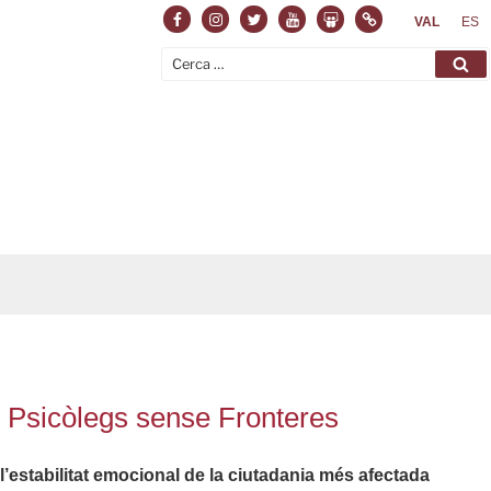
Facebook
Instagram
Twitter
Youtube
Slideshare
Normas
VAL
ES
Cerca:
Ce
b Psicòlegs sense Fronteres
l’estabilitat emocional de la ciutadania més afectada