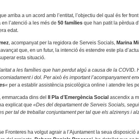
 que arriba a un acord amb l’entitat, l’objectiu del qual és fer 
a en l’atenció a les més de
50 famílies
que han patit la pèrdua d
era edat.
mez
, acompanyat per la regidora de Serveis Socials,
Marina Mi
avançat que, en un futur, la intenció és estendre este pla d’actu
uperar esta situació.
idaritat a les famílies que han perdut algú a causa de la COVID
s d’acomiadament i dol. Per això és important l’acompanyament em
es
«
per a establir assistència psicològica online i atendre les p
va, emmarcada dins del
II Pla d’Emergència Social
ascendix a m
 ha explicat que
«Des del departament de Serveis Socials, seguim 
per tal de treballar conjuntament per tal que els alzirenys i 
 Fronteres ha volgut agrair a l’Ajuntament la seua disposició a 