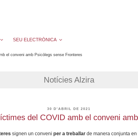
SEU ELECTRÒNICA
amb el conveni amb Psicòlegs sense Fronteres
Notícies Alzira
PUBLICAT
30 D'ABRIL DE 2021
A
 víctimes del COVID amb el conveni am
teres
signen un conveni
per a treballar
de manera conjunta en