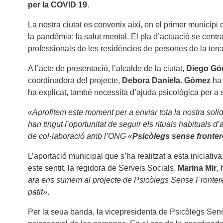
per la COVID 19
.
La nostra ciutat es convertix així, en el primer municipi
la pandèmia: la salut mental. El pla d’actuació se centr
professionals de les residències de persones de la terc
A l’acte de presentació, l’alcalde de la ciutat,
Diego Gó
coordinadora del projecte,
Debora Daniela
.
Gómez
ha 
ha explicat, també necessita d’ajuda psicològica per a s
«Aprofitem este moment per a enviar tota la nostra sol
han tingut l’oportunitat de seguir els rituals habitual
de col·laboració amb l’ONG «
Psicòlegs sense fronter
L’aportació municipal que s’ha realitzat a esta iniciati
este sentit, la regidora de Serveis Socials,
Marina Mir
,
ara ens sumem al projecte de Psicòlegs Sense Fronteres 
patit»
.
Per la seua banda, la vicepresidenta de Psicòlegs Sense