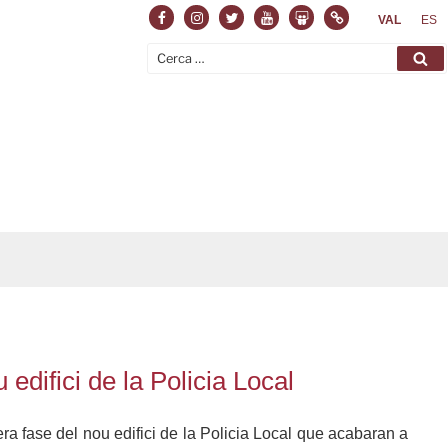
Facebook
Instagram
Twitter
Youtube
Slideshare
Normas
VAL
ES
Cerca:
Ce
edifici de la Policia Local
era fase del nou edifici de la Policia Local que acabaran a