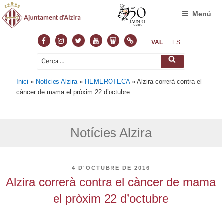
Menú
Facebook
Instagram
Twitter
Youtube
Slideshare
Normas
VAL
ES
Cerca:
Cerca
Inici
»
Notícies Alzira
»
HEMEROTECA
»
Alzira correrà contra el
càncer de mama el pròxim 22 d’octubre
Notícies Alzira
PUBLICAT
4 D'OCTUBRE DE 2016
A
Alzira correrà contra el càncer de mama
el pròxim 22 d’octubre