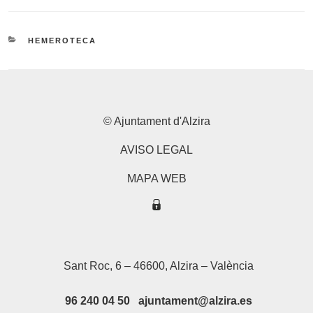
CATEGORIES
HEMEROTECA
© Ajuntament d'Alzira
AVISO LEGAL
MAPA WEB
Sant Roc, 6 – 46600, Alzira – València
96 240 04 50 ajuntament@alzira.es