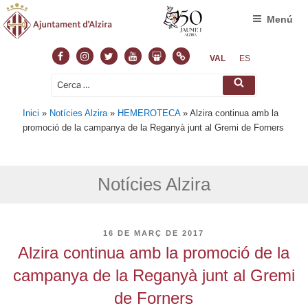
Menú
Facebook
Instagram
Twitter
Youtube
Slideshare
Normas
VAL
ES
Cerca:
Cerca
Inici
»
Notícies Alzira
»
HEMEROTECA
»
Alzira continua amb la
promoció de la campanya de la Reganyà junt al Gremi de Forners
Notícies Alzira
PUBLICAT
16 DE MARÇ DE 2017
A
Alzira continua amb la promoció de la
campanya de la Reganyà junt al Gremi
de Forners