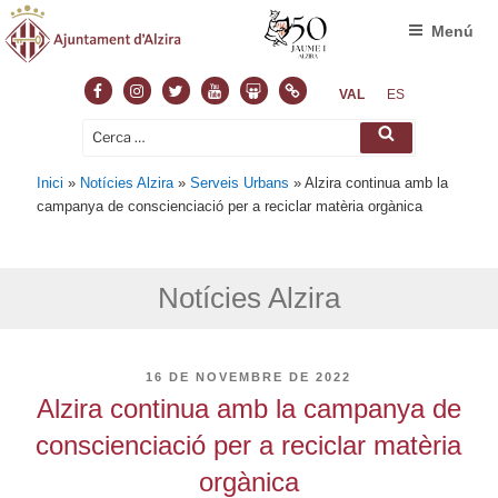
Menú
Facebook
Instagram
Twitter
Youtube
Slideshare
Normas
VAL
ES
Cerca:
Cerca
Inici
»
Notícies Alzira
»
Serveis Urbans
»
Alzira continua amb la
campanya de conscienciació per a reciclar matèria orgànica
Notícies Alzira
PUBLICAT
16 DE NOVEMBRE DE 2022
A
Alzira continua amb la campanya de
conscienciació per a reciclar matèria
orgànica