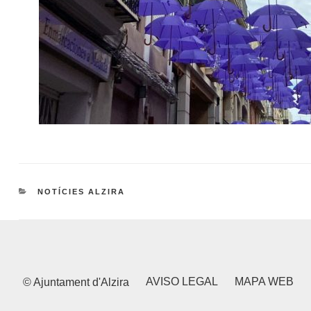
CATEGORIES
NOTÍCIES ALZIRA
AVISO LEGAL
MAPA WEB
© Ajuntament d'Alzira