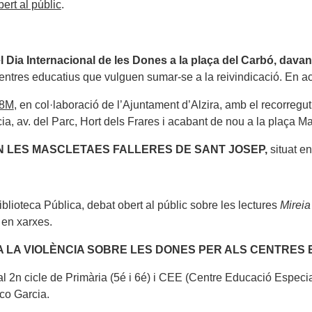
bert al públic
.
 Dia Internacional de les Dones a la plaça del Carbó, davan
 centres educatius que vulguen sumar-se a la reivindicació. En a
 8M
, en col·laboració de l’Ajuntament d’Alzira, amb el recorregut
, av. del Parc, Hort dels Frares i acabant de nou a la plaça Ma
N LES MASCLETAES FALLERES DE SANT JOSEP,
situat e
iblioteca Pública, debat obert al públic sobre les lectures
Mireia
 en xarxes.
LA VIOLÈNCIA SOBRE LES DONES PER ALS CENTRES EDU
al 2n cicle de Primària (5é i 6é) i CEE (Centre Educació Especial)
co Garcia.