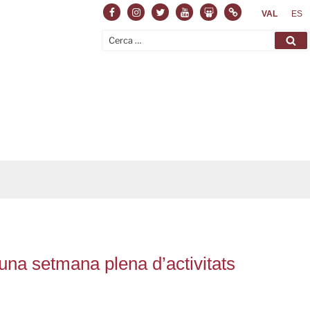
Facebook
Instagram
Twitter
Youtube
Slideshare
Normas
VAL
ES
Cerca:
Ce
na setmana plena d’activitats