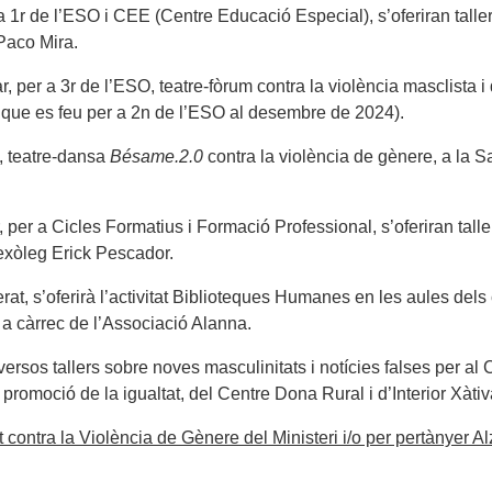
 a 1r de l’ESO i CEE (Centre Educació Especial), s’oferiran taller
 Paco Mira.
ar, per a 3r de l’ESO, teatre-fòrum contra la violència masclista i
t que es feu per a 2n de l’ESO al desembre de 2024).
O, teatre-dansa
Bésame.2.0
contra la violència de gènere, a la Sa
r, per a Cicles Formatius i Formació Professional, s’oferiran talle
sexòleg Erick Pescador.
llerat, s’oferirà l’activitat Biblioteques Humanes en les aules de
 a càrrec de l’Associació Alanna.
iversos tallers sobre noves masculinitats i notícies falses per a
 promoció de la igualtat, del Centre Dona Rural i d’Interior Xàtiv
 contra la Violència de Gènere del Ministeri i/o per pertànyer Al