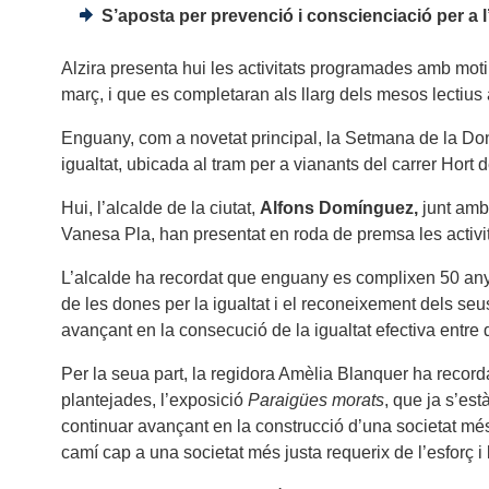
S’aposta per prevenció i conscienciació per a l’
Alzira presenta hui les activitats programades amb moti
març, i que es completaran als llarg dels mesos lectius a
Enguany, com a novetat principal, la Setmana de la Do
igualtat, ubicada al tram per a vianants del carrer Hort d
Hui, l’alcalde de la ciutat,
Alfons Domínguez,
junt amb 
Vanesa Pla, han presentat en roda de premsa les activ
L’alcalde ha recordat que enguany es complixen 50 anys
de les dones per la igualtat i el reconeixement dels se
avançant en la consecució de la igualtat efectiva entr
Per la seua part, la regidora Amèlia Blanquer ha recorda
plantejades, l’exposició
Paraigües morats
, que ja s’est
continuar avançant en la construcció d’una societat més j
camí cap a una societat més justa requerix de l’esforç i la