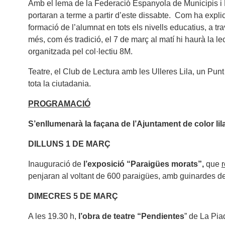
Amb el lema de la Federació Espanyola de Municipis i Pro
portaran a terme a partir d’este dissabte. Com ha expli
formació de l’alumnat en tots els nivells educatius, a tra
més, com és tradició, el 7 de març al matí hi haurà la l
organitzada pel col·lectiu 8M.
Teatre, el Club de Lectura amb les Ulleres Lila, un Punt 
tota la ciutadania.
PROGRAMACIÓ
S’enllumenarà la façana de l’Ajuntament de color lil
DILLUNS 1 DE MARÇ
Inauguració de
l’exposició “Paraigües morats”,
que
r
penjaran al voltant de 600 paraigües, amb guinardes de ll
DIMECRES 5 DE MARÇ
A les 19.30 h,
l’obra de teatre “Pendientes
” de La Pia