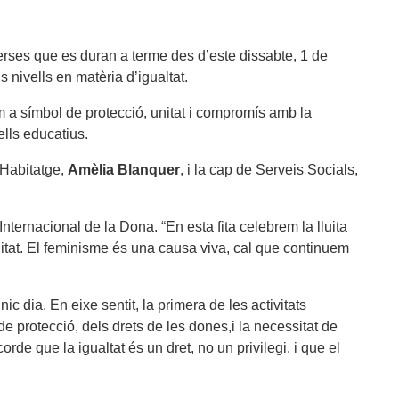
erses que es duran a terme des d’este dissabte, 1 de
 nivells en matèria d’igualtat.
m a símbol de protecció, unitat i compromís amb la
ells educatius.
i Habitatge,
Amèlia Blanquer
, i la cap de Serveis Socials,
rnacional de la Dona. “En esta fita celebrem la lluita
uitat. El feminisme és una causa viva, cal que continuem
 dia. En eixe sentit, la primera de les activitats
de protecció, dels drets de les dones,i la necessitat de
de que la igualtat és un dret, no un privilegi, i que el