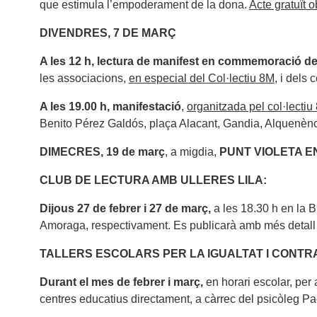
que estimula l’empoderament de la dona.
Acte gratuït o
DIVENDRES, 7 DE MARÇ
A les 12 h, lectura de manifest en commemoració del
les associacions,
en especial del Col·lectiu 8M
, i dels
A les 19.00 h, manifestació
,
organitzada pel col·lectiu
Benito Pérez Galdós, plaça Alacant, Gandia, Alquenència
DIMECRES, 19 de març
, a migdia,
PUNT VIOLETA E
CLUB DE LECTURA AMB ULLERES LILA:
Dijous 27 de febrer i 27 de març,
a les 18.30 h en la B
Amoraga, respectivament. Es publicarà amb més detall
TALLERS ESCOLARS PER LA IGUALTAT I CONTRA 
Durant el mes de febrer i març,
en horari escolar, per 
centres educatius directament, a càrrec del psicòleg Pa