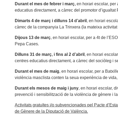
Durant el mes de febrer i març,
en horari escolar, per
educatius directament, a càrrec del promotor d’igualtat
Dimarts 4 de març i dilluns 14 d’abril
, en horari escol
càrrec de la companyia La Trinxera (la mateixa activita
Dijous 13 de març
, en horari escolar, per a 4t de l’ES
Pepa Cases.
Dilluns 31 de març, i fins al 2 d’abril
, en horari escola
centres educatius directament, a càrrec del sociòleg i 
Durant el mes de maig
, en horari escolar, per a Batxi
violència masclista conten la seua experiència de vida,
Durant els mesos de maig i juny
, en horari escolar, d
prevenció i sensibilització de la violència de gènere i la
Activitats gratuïtes i/o subvencionades pel Pacte d’Estat
de Gènere de la Diputació de València.