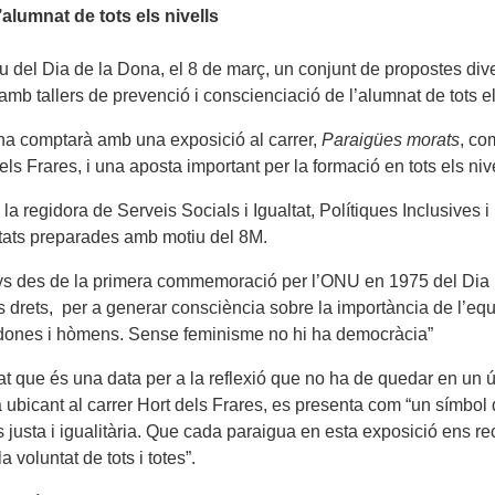
alumnat de tots els nivells
u del Dia de la Dona, el 8 de març, un conjunt de propostes div
mb tallers de prevenció i conscienciació de l’alumnat de tots els
na comptarà amb una exposició al carrer,
Paraigües morats
, co
els Frares, i una aposta important per la formació en tots els niv
la regidora de Serveis Socials i Igualtat, Polítiques Inclusives 
itats preparades amb motiu del 8M.
 des de la primera commemoració per l’ONU en 1975 del Dia Inte
us drets, per a generar consciència sobre la importància de l’eq
e dones i hòmens. Sense feminisme no hi ha democràcia”
t que és una data per a la reflexió que no ha de quedar en un únic
à ubicant al carrer Hort dels Frares, es presenta com “un símbol 
usta i igualitària. Que cada paraigua en esta exposició ens recor
 voluntat de tots i totes”.