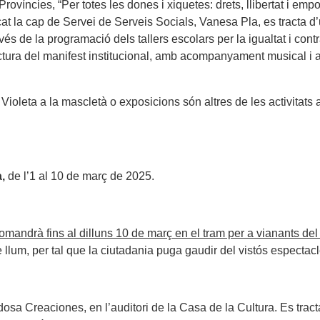
víncies, “Per totes les dones i xiquetes: drets, llibertat i empo
cat la cap de Servei de Serveis Socials, Vanesa Pla, es tracta 
vés de la programació dels tallers escolars per la igualtat i cont
ectura del manifest institucional, amb acompanyament musical i a
Violeta a la mascletà o exposicions són altres de les activitats 
a,
de l’1 al 10 de març de 2025.
omandrà fins al dilluns 10 de març en el tram per a vianants del
um, per tal que la ciutadania puga gaudir del vistós espectacle i
dosa Creaciones, en l’auditori de la Casa de la Cultura. Es tract