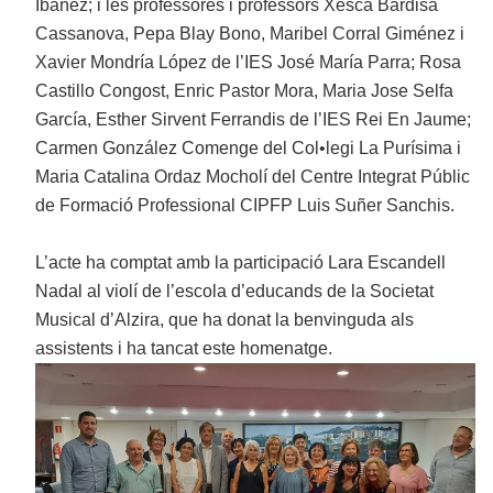
Ibáñez; i les professores i professors Xesca Bardisa
Cassanova, Pepa Blay Bono, Maribel Corral Giménez i
Xavier Mondría López de l’IES José María Parra; Rosa
Castillo Congost, Enric Pastor Mora, Maria Jose Selfa
García, Esther Sirvent Ferrandis de l’IES Rei En Jaume;
Carmen González Comenge del Col•legi La Purísima i
Maria Catalina Ordaz Mocholí del Centre Integrat Públic
de Formació Professional CIPFP Luis Suñer Sanchis.
L’acte ha comptat amb la participació Lara Escandell
Nadal al violí de l’escola d’educands de la Societat
Musical d’Alzira, que ha donat la benvinguda als
assistents i ha tancat este homenatge.