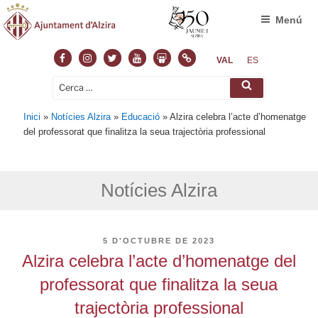
Menú
Facebook
Instagram
Twitter
Youtube
Slideshare
Normas
VAL
ES
Cerca:
Cerca
Inici
»
Notícies Alzira
»
Educació
»
Alzira celebra l’acte d’homenatge
del professorat que finalitza la seua trajectòria professional
Notícies Alzira
PUBLICAT
5 D'OCTUBRE DE 2023
A
Alzira celebra l’acte d’homenatge del
professorat que finalitza la seua
trajectòria professional