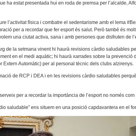
e” que ha estat presentada hui en roda de premsa per l’alcalde, A
 l’activitat física i combatre el sedentarisme amb el lema #BeAc
ració per a recordar que fer esport és salut. Però també és mol
volem una ciutat activa, sana i amb persones que disfruten de l’
arg de la setmana vinent hi haurà revisions càrdio saludables per 
ment en el medi aquàtic; hi haurà xarrades sobre la prevenció d
xtern Automàtic) per al personal tècnic dels clubs alzirenys.
rmació de RCP i DEA i en les revisions càrdio saludables perquè
na serveix per a recordar la importància de l’esport no només c
càrdio saludable” ens situem en una posició capdavantera en el f