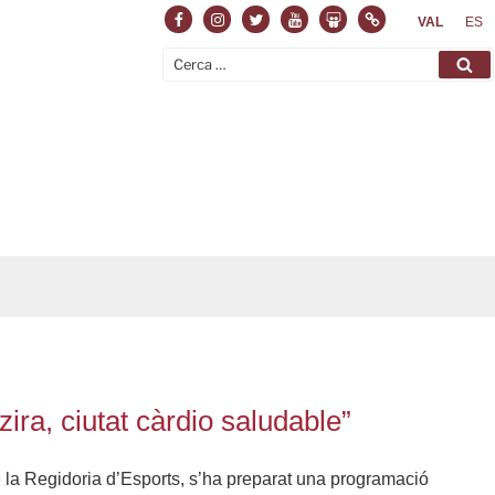
Facebook
Instagram
Twitter
Youtube
Slideshare
Normas
VAL
ES
Cerca:
Ce
ira, ciutat càrdio saludable”
e la Regidoria d’Esports, s’ha preparat una programació