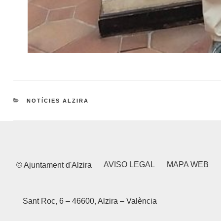
CATEGORIES
NOTÍCIES ALZIRA
AVISO LEGAL
MAPA WEB
© Ajuntament d'Alzira
Sant Roc, 6 – 46600, Alzira – València