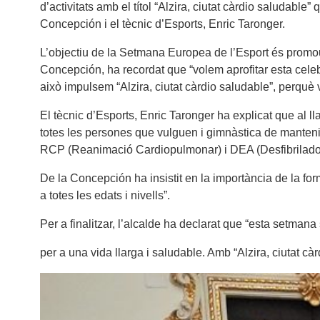
d’activitats amb el títol “Alzira, ciutat càrdio saludabl
Concepción i el tècnic d’Esports, Enric Taronger.
L’objectiu de la Setmana Europea de l’Esport és promoure
Concepción, ha recordat que “volem aprofitar esta celeb
això impulsem “Alzira, ciutat càrdio saludable”, perquè 
El tècnic d’Esports, Enric Taronger ha explicat que al ll
totes les persones que vulguen i gimnàstica de manteni
RCP (Reanimació Cardiopulmonar) i DEA (Desfibrilador E
De la Concepción ha insistit en la importància de la fo
a totes les edats i nivells”.
Per a finalitzar, l’alcalde ha declarat que “esta setma
per a una vida llarga i saludable. Amb “Alzira, ciutat 