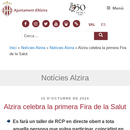
Menú
Facebook
Instagram
Twitter
Youtube
Slideshare
Normas
VAL
ES
Cerca:
Cerca
Inici
»
Notícies Alzira
»
Notícies Alzira
»
Alzira celebra la primera Fira
de la Salut
Notícies Alzira
PUBLICAT
15 D'OCTUBRE DE 2024
A
Alzira celebra la primera Fira de la Salut
Es farà un taller de RCP en directe obert a tota
aquella persona que vulga participar, coincidint en