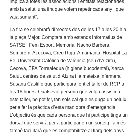
implica a totes les associacions i entitats relacionades
amb la salut, una fira que volem repetir cada any i que
vaja sumant”.
La fira se celebrarà dimecres des de les 17 a les 20 h a
la plaça Major. Comptarà amb estands informatius de
SATSE, Fem Esport, Memorial Nacho Barberà,
Sembrem, Acecova, Creu Roja, Amamanta, Hospital La
Fe, Universitat Catòlica de València (seu d’Alzira),
Cecova, EFA Torrealedua (higiene bucodental), Xarxa
Salut, centres de salut d’Alzira i la mateixa infermera
Susana Castillo que participarà fent el taller de RCP a
les 18 hores. Qualsevol persona que vulga assistir a
este taller, ho pot fer, tan sols cal que es duga un peluix
per a fer la pràctica d’esta maniobra d’emergència.
L’objectiu és que cada persona que hi participe tinga un
dorsal que servirà per a participar en un sorteig i a més
també facilitarà que es comptabilitze al llarg dels anys