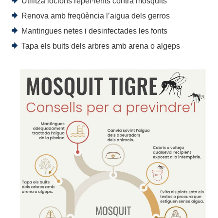
Utilitza locions repel·lents contra mosquits
Renova amb freqüència l’aigua dels gerros
Mantingues netes i desinfectades les fonts
Tapa els buits dels arbres amb arena o algeps