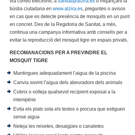
via correu electrònic a
sanitat@alzira.es
o mitjançant la
bústia ciutadana en
www.alzira.es
, preguntes o avisos
en cas que es detecte presència de mosquits en un punt
en concret. Des de la Regidoria de Sanitat, a més,
continua una campanya informativa amb consells per a
evitar la reproducció del mosquit tigre en espais privats.
RECOMANACIONS PER A PREVINDRE EL
MOSQUIT TIGRE
Mantingues adequadament l’aigua de la piscina
Canvia sovint l’aigua dels abeuradors dels animals
Cobrix o volteja qualsevol recipient exposat a la
intempèrie
Evita els plats sota els testos o procura que estiguen
sense aigua
Neteja les reixetes, desaigües o canaletes