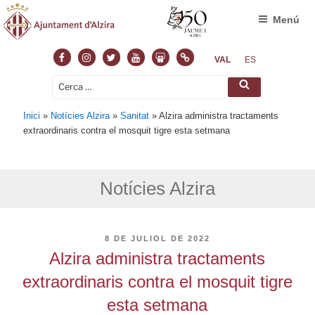
Menú
Facebook
Instagram
Twitter
Youtube
Slideshare
Normas
VAL
ES
Cerca:
Cerca
Inici
»
Notícies Alzira
»
Sanitat
»
Alzira administra tractaments
extraordinaris contra el mosquit tigre esta setmana
Notícies Alzira
PUBLICAT
8 DE JULIOL DE 2022
A
Alzira administra tractaments
extraordinaris contra el mosquit tigre
esta setmana