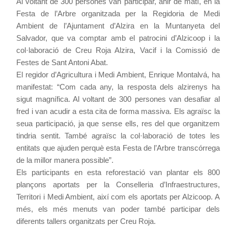
Al voltant
de 300 persones van participar, ahir de matí, en la
Festa de l’Arbre organitzada per la Regidoria de Medi
Ambient de l’Ajuntament d’Alzira en la Muntanyeta del
Salvador, que va comptar amb el patrocini d’Alzicoop i la
col·laboració de Creu Roja Alzira, Vacif i la Comissió de
Festes de Sant Antoni Abat.
El regidor d’Agricultura i Medi Ambient, Enrique Montalvá, ha
manifestat: “Com cada any, la resposta dels alzirenys ha
sigut magnífica. Al voltant de 300 persones van desafiar al
fred i van acudir a esta cita de forma massiva. Els agraïsc la
seua participació, ja que sense ells, res del que organitzem
tindria sentit. També agraïsc la col·laboració de totes les
entitats que ajuden perquè esta Festa de l’Arbre transcórrega
de la millor manera possible”.
Els participants en esta reforestació van plantar els 800
plançons aportats per la Conselleria d’Infraestructures,
Territori i Medi Ambient, així com els aportats per Alzicoop. A
més, els més menuts van poder també participar dels
diferents tallers organitzats per Creu Roja.