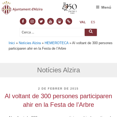
Menú
Facebook
Instagram
Twitter
Youtube
Slideshare
Normas
VAL
ES
Cerca:
Cerca
Inici
»
Notícies Alzira
»
HEMEROTECA
»
Al voltant de 300 persones
participaren ahir en la Festa de l’Arbre
Notícies Alzira
PUBLICAT
2 DE FEBRER DE 2015
A
Al voltant de 300 persones participaren
ahir en la Festa de l’Arbre