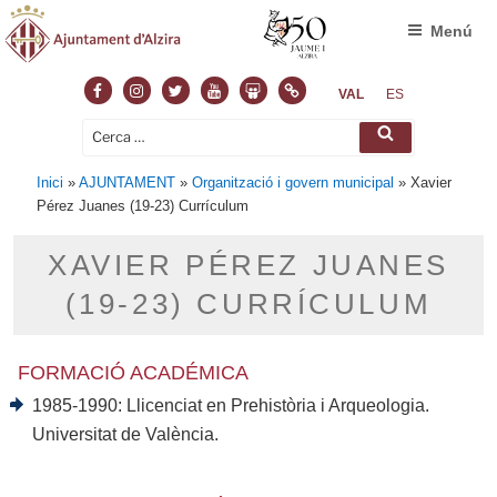
Menú
Facebook
Instagram
Twitter
Youtube
Slideshare
Normas
VAL
ES
Cerca:
Cerca
Inici
»
AJUNTAMENT
»
Organització i govern municipal
»
Xavier
Pérez Juanes (19-23) Currículum
XAVIER PÉREZ JUANES
(19-23) CURRÍCULUM
FORMACIÓ ACADÉMICA
1985-1990: Llicenciat en Prehistòria i Arqueologia.
Universitat de València.