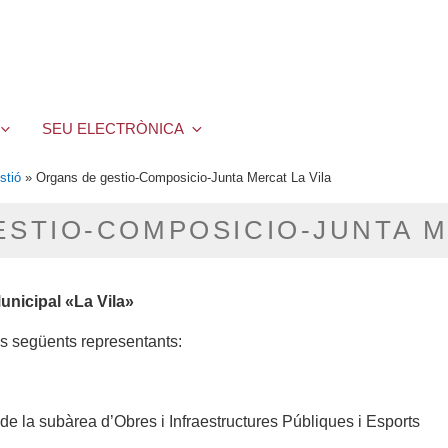
SEU ELECTRÒNICA
stió
»
Organs de gestio-Composicio-Junta Mercat La Vila
STIO-COMPOSICIO-JUNTA M
unicipal «La Vila»
ls següents representants:
e la subàrea d’Obres i Infraestructures Públiques i Esports