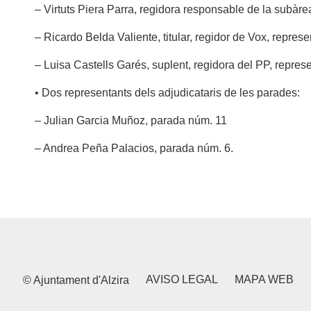
– Virtuts Piera Parra, regidora responsable de la subàre
– Ricardo Belda Valiente, titular, regidor de Vox, repres
– Luisa Castells Garés, suplent, regidora del PP, repres
• Dos representants dels adjudicataris de les parades:
– Julian Garcia Muñoz, parada núm. 11
– Andrea Peña Palacios, parada núm. 6.
AVISO LEGAL
MAPA WEB
© Ajuntament d'Alzira