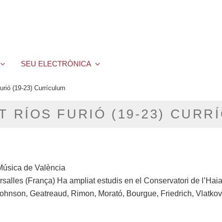
SEU ELECTRÒNICA
urió (19-23) Currículum
T RÍOS FURIÓ (19-23) CURR
 Música de València
rsalles (França) Ha ampliat estudis en el Conservatori de l’Hai
ohnson, Geatreaud, Rimon, Morató, Bourgue, Friedrich, Vlatkov