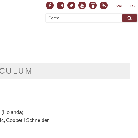
Facebook
Instagram
Twitter
Youtube
Slideshare
Normas
VAL
ES
Cerca:
Ce
ÍCULUM
a (Holanda)
ic, Cooper i Schneider