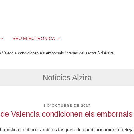
SEU ELECTRÒNICA
 Valencia condicionen els embornals i trapes del sector 3 d’Alzira
Notícies Alzira
PUBLICAT
3 D'OCTUBRE DE 2017
A
de Valencia condicionen els embornals i
Urbanística continua amb les tasques de condicionament i netej