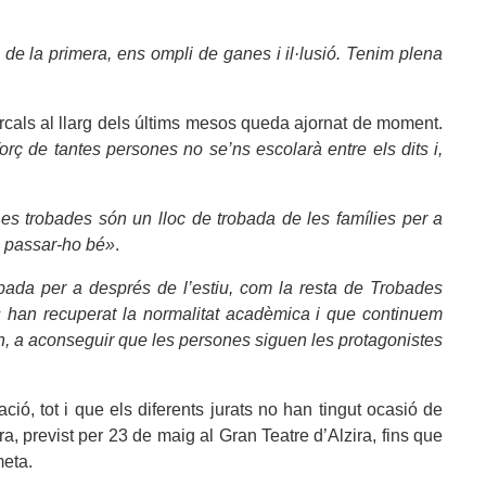
e la primera, ens ompli de ganes i il·lusió. Tenim plena
arcals al llarg dels últims mesos queda ajornat de moment.
orç de tantes persones no se’ns escolarà entre els dits i,
Les trobades són un lloc de trobada de les famílies per a
de passar-ho bé»
.
bada per a després de l’estiu, com la resta de Trobades
s han recuperat la normalitat acadèmica i que continuem
n, a aconseguir que les persones siguen les protagonistes
ció, tot i que els diferents jurats no han tingut ocasió de
ra, previst per 23 de maig al Gran Teatre d’Alzira, fins que
meta.