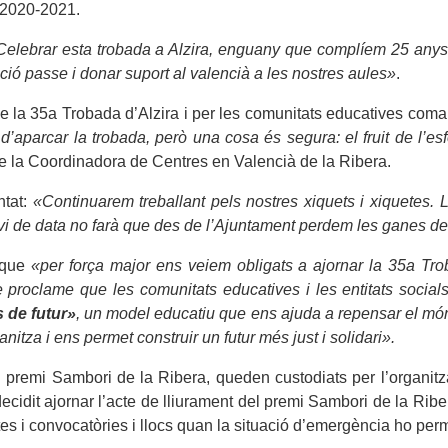
s 2020-2021.
Celebrar esta trobada a Alzira, enguany que complíem 25 anys d
ió passe i donar suport al valencià a les nostres aules»
.
a de la 35a Trobada d’Alzira i per les comunitats educatives com
’aparcar la trobada, però una cosa és segura: el fruit de l’esf
de la Coordinadora de Centres en Valencià de la Ribera.
ntat:
«Continuarem treballant pels nostres xiquets i xiquetes. 
 canvi de data no farà que des de l’Ajuntament perdem les ganes 
 que
«per força major ens veiem obligats a ajornar la 35a Tro
 proclame que les comunitats educatives i les entitats social
s de futur»
, un model educatiu que ens ajuda a repensar el mó
tza i ens permet construir un futur més just i solidari».
el premi Sambori de la Ribera, queden custodiats per l’organitza
 decidit ajornar l’acte de lliurament del premi Sambori de la Ribe
es i convocatòries i llocs quan la situació d’emergència ho per