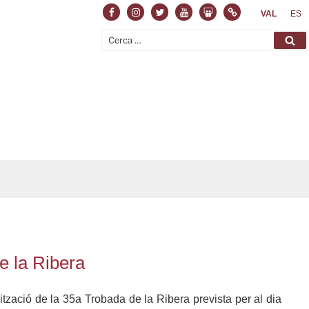
Facebook
Instagram
Twitter
Youtube
Slideshare
Normas
VAL
ES
Cerca:
Ce
e la Ribera
ització de la 35a Trobada de la Ribera prevista per al dia