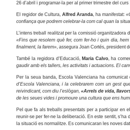
26 d’abril i programar-la per al primer trimestre del cur
El regidor de Cultura,
Alfred Aranda
, ha manifestat:
«
confiança que podrem celebrar-la com cal quan la situac
L’intens treball realitzat per la comissió organitzador
«Fins que resolem què fer, com fer-ho i quin dia, hem d
finalment, la farem»
, assegura Joan Cortés, president 
També la regidora d’Educació,
Maria Calvo
, ha come
gaudir amb els tallers, les activitats i actuacions. El
Per la seua banda, Escola Valenciana ha comunicat
d’Escola Valenciana, i la celebrarem com un gest que
reivindicant, com diu l’eslògan,
«Arrels de vida, llavor
de les seues vides i promoure una cultura que ens humani
Pel que fa als treballs presentats per a participar en 
reunir-se per fer-ne la deliberació. En este sentit, s’ha
la situació es normalitze. Es comunicaran les noves dat