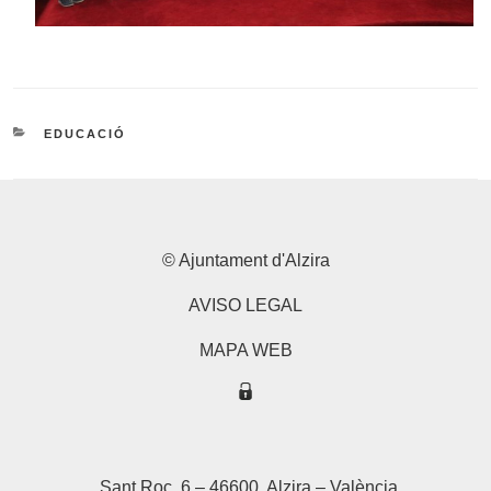
CATEGORIES
EDUCACIÓ
© Ajuntament d'Alzira
AVISO LEGAL
MAPA WEB
Sant Roc, 6 – 46600, Alzira – València