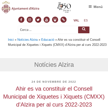
Menú
Facebook
Instagram
Twitter
Youtube
Slideshare
Normas
VAL
ES
Cerca:
Cerca
Inici
»
Notícies Alzira
»
Educació
»
Ahir es va constituir el Consell
Municipal de Xiquetes i Xiquets (CMXX) d’Alzira per al curs 2022-2023
Notícies Alzira
PUBLICAT
24 DE NOVEMBRE DE 2022
A
Ahir es va constituir el Consell
Municipal de Xiquetes i Xiquets (CMXX)
d’Alzira per al curs 2022-2023