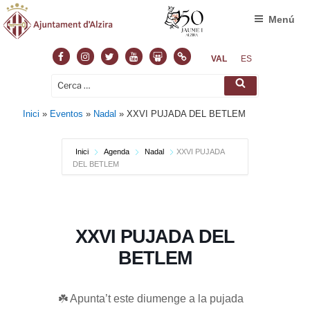
Menú
Facebook
Instagram
Twitter
Youtube
Slideshare
Normas
VAL
ES
Cerca:
Cerca
Inici
»
Eventos
»
Nadal
»
XXVI PUJADA DEL BETLEM
Inici
Agenda
Nadal
XXVI PUJADA
DEL BETLEM
XXVI PUJADA DEL
BETLEM
☘️ Apunta’t este diumenge a la pujada