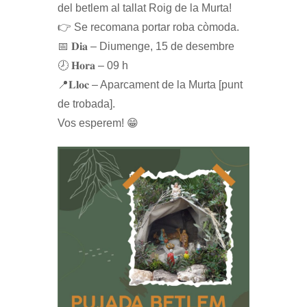
del betlem al tallat Roig de la Murta!
👉 Se recomana portar roba còmoda.
📅 𝐃𝐢𝐚 – Diumenge, 15 de desembre
🕗 𝐇𝐨𝐫𝐚 – 09 h
📍𝐋𝐥𝐨𝐜 – Aparcament de la Murta [punt
de trobada].
Vos esperem! 😁