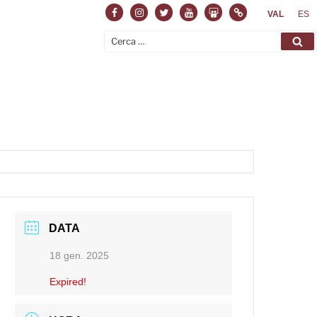
Facebook
Instagram
Twitter
Youtube
Slideshare
Normas
VAL
ES
Cerca:
Ce
DATA
18 gen. 2025
Expired!