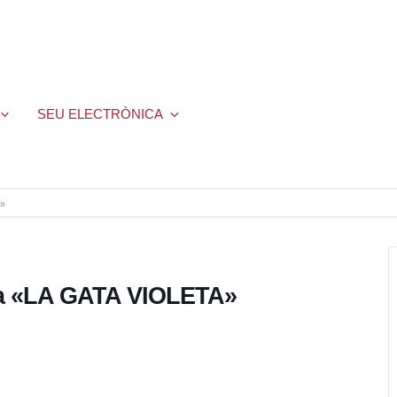
SEU ELECTRÒNICA
A»
ta «LA GATA VIOLETA»