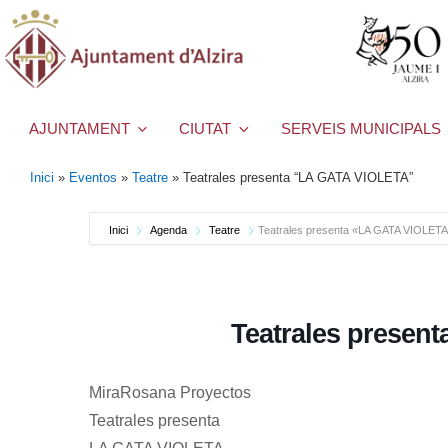
AJUNTAMENT
CIUTAT
SERVEIS MUNICIPALS
Inici
»
Eventos
»
Teatre
»
Teatrales presenta “LA GATA VIOLETA”
Inici
Agenda
Teatre
Teatrales presenta «LA GATA VIOLET
Teatrales presen
MiraRosana Proyectos
Teatrales presenta