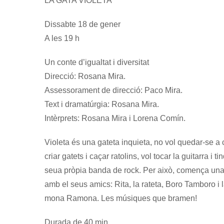
LA GATA VIOLETA
Dissabte 18 de gener
A les 19 h
Un conte d’igualtat i diversitat
Direcció: Rosana Mira.
Assessorament de direcció: Paco Mira.
Text i dramatúrgia: Rosana Mira.
Intèrprets: Rosana Mira i Lorena Comín.
Violeta és una gateta inquieta, no vol quedar-se a
criar gatets i caçar ratolins, vol tocar la guitarra i ti
seua pròpia banda de rock. Per això, comença una
amb el seus amics: Rita, la rateta, Boro Tamboro i 
mona Ramona. Les músiques que bramen!
Durada de 40 min.