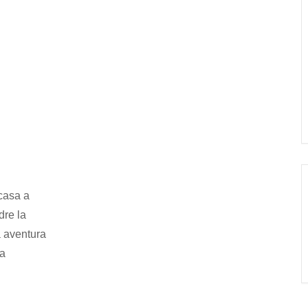
 casa a
ndre la
 aventura
la