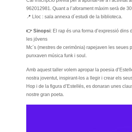
Cal inscripció prèvia per a apuntar-se a l’activitat a
962012981. Quant a l’aforament màxim serà de 30 
📍 Lloc : sala annexa d´estudi de la biblioteca.
👉 Sinopsi
: El rap és una forma d’expressió dins d
les jóvens
Mc´s (mestres de cerimònia) rapejaven les seues po
punxaven música funk i soul.
Amb aquest taller volem apropar la poesia d’Estel
nostra joventut, inspirant-los a llegir i crear els s
Hop i de la figura d’Estellés, es donaran unes cla
nostre gran poeta.