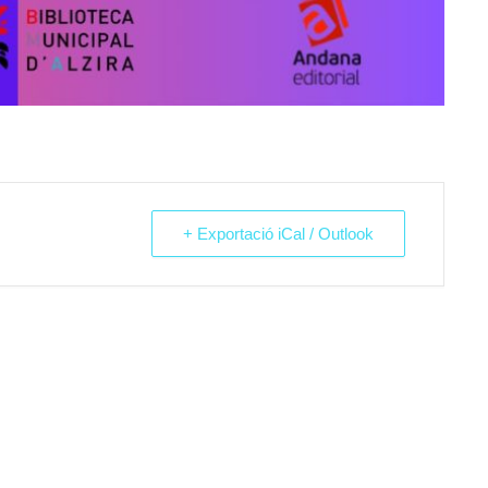
+ Exportació iCal / Outlook