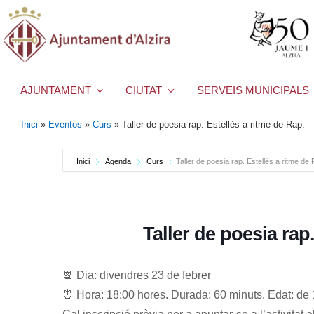
AJUNTAMENT
CIUTAT
SERVEIS MUNICIPALS
Inici
»
Eventos
»
Curs
»
Taller de poesia rap. Estellés a ritme de Rap.
Inici
Agenda
Curs
Taller de poesia rap. Estellés a ritme de
Taller de poesia rap
📆 Dia: divendres 23 de febrer
⏰ Hora: 18:00 hores. Durada: 60 minuts. Edat: de 