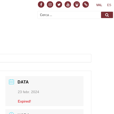
Facebook
Instagram
Twitter
Youtube
Slideshare
Normas
VAL
ES
Cerca:
Ce
DATA
23 febr. 2024
Expired!