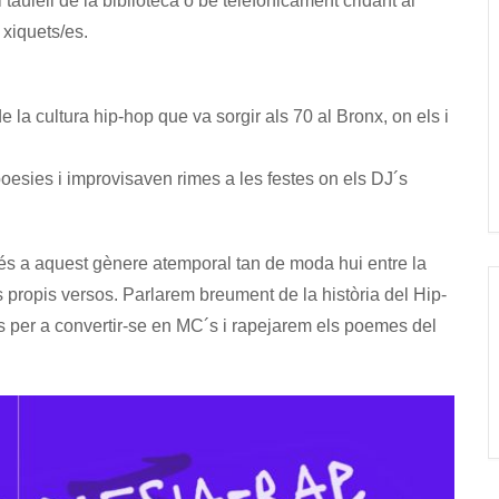
l taulell de la biblioteca o bé telefònicament cridant al
xiquets/es.
e la cultura hip-hop que va sorgir als 70 al Bronx, on els i
esies i improvisaven rimes a les festes on els DJ´s
lés a aquest gènere atemporal tan de moda hui entre la
eus propis versos. Parlarem breument de la història del Hip-
us per a convertir-se en MC´s i rapejarem els poemes del