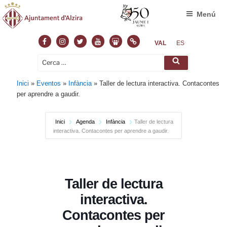
Menú
Facebook
Instagram
Twitter
Youtube
Slideshare
Normas
VAL
ES
Cerca:
Cerca
Inici
»
Eventos
»
Infància
»
Taller de lectura interactiva. Contacontes
per aprendre a gaudir.
Inici
Agenda
Infància
Taller de lectura
interactiva. Contacontes per aprendre a gaudir.
Taller de lectura
interactiva.
Contacontes per