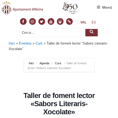
Menú
Facebook
Instagram
Twitter
Youtube
Slideshare
Normas
VAL
ES
Cerca:
Cerca
Inici
»
Eventos
»
Curs
»
Taller de foment lector “Sabors Literaris-
Xocolate”
Inici
Agenda
Curs
Taller de foment
lector «Sabors Literaris-Xocolate»
Taller de foment lector
«Sabors Literaris-
Xocolate»