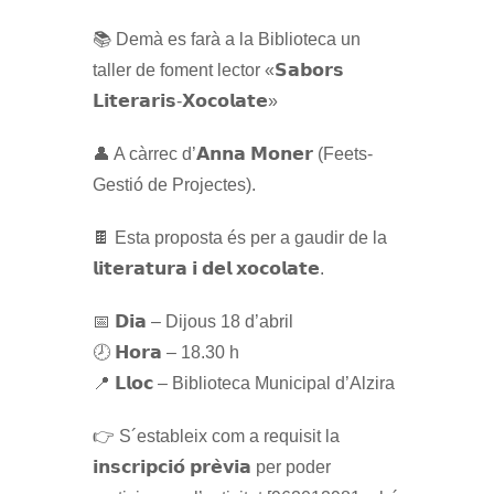
📚 Demà es farà a la Biblioteca un
taller de foment lector «𝗦𝗮𝗯𝗼𝗿𝘀
𝗟𝗶𝘁𝗲𝗿𝗮𝗿𝗶𝘀-𝗫𝗼𝗰𝗼𝗹𝗮𝘁𝗲»
👤 A càrrec d’𝗔𝗻𝗻𝗮 𝗠𝗼𝗻𝗲𝗿 (Feets-
Gestió de Projectes).
🍫 Esta proposta és per a gaudir de la
𝗹𝗶𝘁𝗲𝗿𝗮𝘁𝘂𝗿𝗮 𝗶 𝗱𝗲𝗹 𝘅𝗼𝗰𝗼𝗹𝗮𝘁𝗲.
📅 𝗗𝗶𝗮 – Dijous 18 d’abril
🕗 𝗛𝗼𝗿𝗮 – 18.30 h
📍 𝗟𝗹𝗼𝗰 – Biblioteca Municipal d’Alzira
👉 S´estableix com a requisit la
𝗶𝗻𝘀𝗰𝗿𝗶𝗽𝗰𝗶𝗼́ 𝗽𝗿𝗲̀𝘃𝗶𝗮 per poder