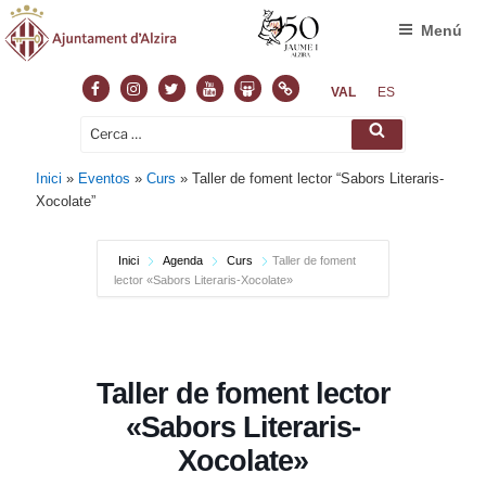
Menú
Facebook
Instagram
Twitter
Youtube
Slideshare
Normas
VAL
ES
Cerca:
Cerca
Inici
»
Eventos
»
Curs
»
Taller de foment lector “Sabors Literaris-
Xocolate”
Inici
Agenda
Curs
Taller de foment
lector «Sabors Literaris-Xocolate»
Taller de foment lector
«Sabors Literaris-
Xocolate»