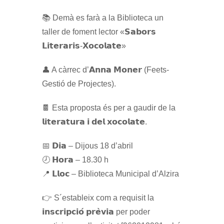
📚 Demà es farà a la Biblioteca un
taller de foment lector «𝗦𝗮𝗯𝗼𝗿𝘀
𝗟𝗶𝘁𝗲𝗿𝗮𝗿𝗶𝘀-𝗫𝗼𝗰𝗼𝗹𝗮𝘁𝗲»
👤 A càrrec d’𝗔𝗻𝗻𝗮 𝗠𝗼𝗻𝗲𝗿 (Feets-
Gestió de Projectes).
🍫 Esta proposta és per a gaudir de la
𝗹𝗶𝘁𝗲𝗿𝗮𝘁𝘂𝗿𝗮 𝗶 𝗱𝗲𝗹 𝘅𝗼𝗰𝗼𝗹𝗮𝘁𝗲.
📅 𝗗𝗶𝗮 – Dijous 18 d’abril
🕗 𝗛𝗼𝗿𝗮 – 18.30 h
📍 𝗟𝗹𝗼𝗰 – Biblioteca Municipal d’Alzira
👉 S´estableix com a requisit la
𝗶𝗻𝘀𝗰𝗿𝗶𝗽𝗰𝗶𝗼́ 𝗽𝗿𝗲̀𝘃𝗶𝗮 per poder