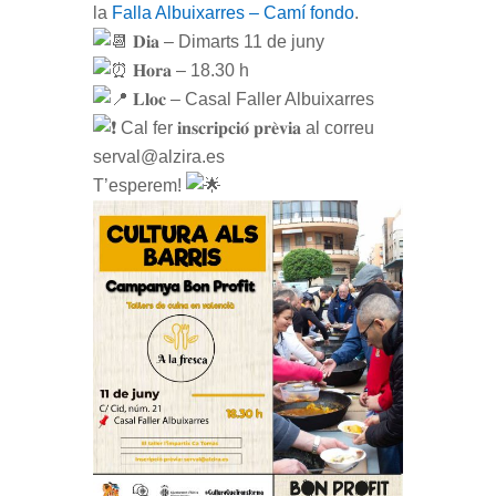
la
Falla Albuixarres – Camí fondo
.
𝐃𝐢𝐚 – Dimarts 11 de juny
𝐇𝐨𝐫𝐚 – 18.30 h
𝐋𝐥𝐨𝐜 – Casal Faller Albuixarres
Cal fer 𝐢𝐧𝐬𝐜𝐫𝐢𝐩𝐜𝐢𝐨́ 𝐩𝐫𝐞̀𝐯𝐢𝐚 al correu
serval@alzira.es
T’esperem!