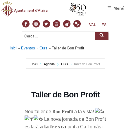
Menú
Facebook
Instagram
Twitter
Youtube
Slideshare
Normas
VAL
ES
Cerca:
Cerca
Inici
»
Eventos
»
Curs
»
Taller de Bon Profit
Inici
Agenda
Curs
Taller de Bon Profit
Taller de Bon Profit
Nou taller de 𝐁𝐨𝐧 𝐏𝐫𝐨𝐟𝐢𝐭 a la vista!
La nova jornada de Bon Profit
es farà 𝗮 𝗹𝗮 𝗳𝗿𝗲𝘀𝗰𝗮 junt a Ca Tomàs i