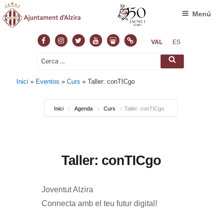
Menú
Facebook
Instagram
Twitter
Youtube
Slideshare
Normas
VAL
ES
Cerca:
Cerca
Inici
»
Eventos
»
Curs
»
Taller: conTICgo
Inici
Agenda
Curs
Taller: conTICgo
Taller: conTICgo
Joventut Alzira
Connecta amb el teu futur digital!