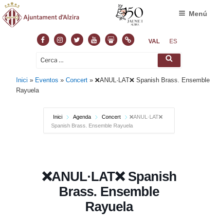
Menú
Facebook
Instagram
Twitter
Youtube
Slideshare
Normas
VAL
ES
Cerca:
Cerca
Inici
»
Eventos
»
Concert
»
❌ANUL·LAT❌ Spanish Brass. Ensemble
Rayuela
Inici
Agenda
Concert
❌ANUL·LAT❌
Spanish Brass. Ensemble Rayuela
❌ANUL·LAT❌ Spanish
Brass. Ensemble
Rayuela