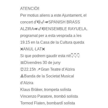
ATENCIÓ‼️
Per motius aliens a este Ajuntament, el
concert d’🎼🎷🎺SPANISH BRASS
ALZIRA🎺🎷🎼ENSEMBLE RAYUELA,
programat per a esta vesprada a les
19.15 en la Casa de la Cultura queda
❌ANUL·LAT❌
Si que podrem gaudir esta nit👇👇👇
📅Divendres 30 de juny
⏰22.15h 📌Gran Teatre d’Alzira
🔺Banda de la Societat Musical
d’Alzira
Klaus Bräker, trompeta solista
Vincenzo Paratore, trombó solista
Tormod Flaten, bombardí solista