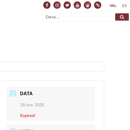
Facebook
Instagram
Twitter
Youtube
Slideshare
Normas
VAL
ES
Cerca:
Ce
DATA
28 nov. 2025
Expired!