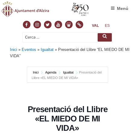
Menú
Facebook
Instagram
Twitter
Youtube
Slideshare
Normas
VAL
ES
Cerca:
Cerca
Inici
»
Eventos
»
Igualtat
»
Presentació del Llibre “EL MIEDO DE MI
VIDA”
Inici
Agenda
Igualtat
Presentació del
Llibre «EL MIEDO DE MI VIDA»
Presentació del Llibre
«EL MIEDO DE MI
VIDA»