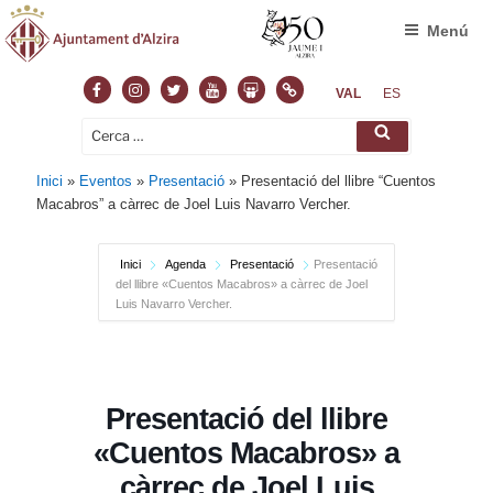
Menú
Facebook
Instagram
Twitter
Youtube
Slideshare
Normas
VAL
ES
Cerca:
Cerca
Inici
»
Eventos
»
Presentació
»
Presentació del llibre “Cuentos
Macabros” a càrrec de Joel Luis Navarro Vercher.
Inici
Agenda
Presentació
Presentació
del llibre «Cuentos Macabros» a càrrec de Joel
Luis Navarro Vercher.
Presentació del llibre
«Cuentos Macabros» a
càrrec de Joel Luis