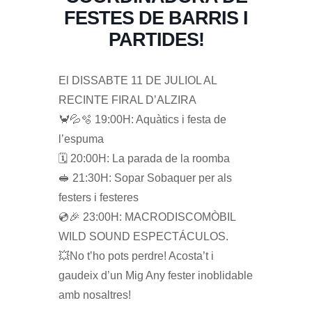
FESTES DE BARRIS I
PARTIDES!
El DISSABTE 11 DE JULIOL AL
RECINTE FIRAL D’ALZIRA
🦀💦🫧 19:00H: Aquàtics i festa de
l’espuma
🗓️ 20:00H: La parada de la roomba
🥪 21:30H: Sopar Sobaquer per als
festers i festeres
💿🎉 23:00H: MACRODISCOMÒBIL
WILD SOUND ESPECTÁCULOS.
💥No t’ho pots perdre! Acosta’t i
gaudeix d’un Mig Any fester inoblidable
amb nosaltres!