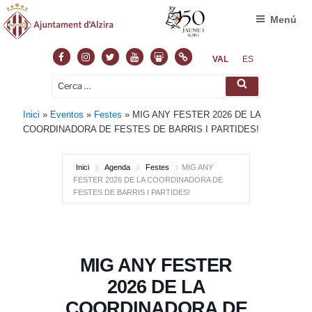
Menú
Facebook
Instagram
Twitter
Youtube
Slideshare
Normas
VAL
ES
Cerca:
Cerca
Inici
»
Eventos
»
Festes
»
MIG ANY FESTER 2026 DE LA
COORDINADORA DE FESTES DE BARRIS I PARTIDES!
Inici
Agenda
Festes
MIG ANY
FESTER 2026 DE LA COORDINADORA DE
FESTES DE BARRIS I PARTIDES!
MIG ANY FESTER
2026 DE LA
COORDINADORA DE