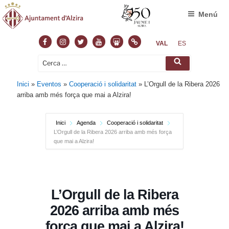
Menú
Facebook
Instagram
Twitter
Youtube
Slideshare
Normas
VAL
ES
Cerca:
Cerca
Inici
»
Eventos
»
Cooperació i solidaritat
»
L’Orgull de la Ribera 2026
arriba amb més força que mai a Alzira!
Inici
Agenda
Cooperació i solidaritat
L’Orgull de la Ribera 2026 arriba amb més força
que mai a Alzira!
L’Orgull de la Ribera
2026 arriba amb més
força que mai a Alzira!