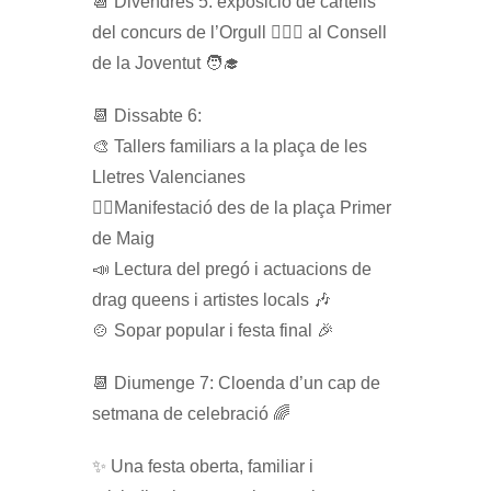
📆 Divendres 5: exposició de cartells
del concurs de l’Orgull 🏳️‍🌈📝 al Consell
de la Joventut 🧑‍🎓
📆 Dissabte 6:
🎨 Tallers familiars a la plaça de les
Lletres Valencianes
🚶‍♂️Manifestació des de la plaça Primer
de Maig
📣 Lectura del pregó i actuacions de
drag queens i artistes locals 🎶
🍲 Sopar popular i festa final 🎉
📆 Diumenge 7: Cloenda d’un cap de
setmana de celebració 🌈
✨ Una festa oberta, familiar i