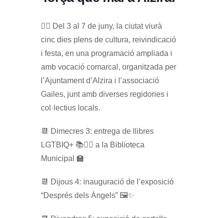
🏳️‍🌈 Del 3 al 7 de juny, la ciutat viurà
cinc dies plens de cultura, reivindicació
i festa, en una programació ampliada i
amb vocació comarcal, organitzada per
l’Ajuntament d’Alzira i l’associació
Gailes, junt amb diverses regidories i
col·lectius locals.
📆 Dimecres 3: entrega de llibres
LGTBIQ+ 📚🏳️‍🌈 a la Biblioteca
Municipal 🏫
📆 Dijous 4: inauguració de l’exposició
“Després dels Àngels” 🖼️✨