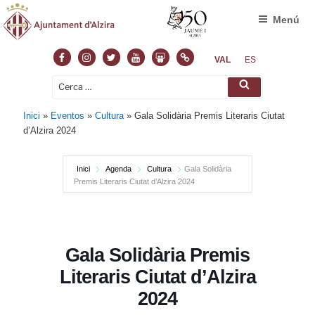
Menú
Facebook
Instagram
Twitter
Youtube
Slideshare
Normas
VAL
ES
Cerca:
Cerca
Inici
»
Eventos
»
Cultura
»
Gala Solidària Premis Literaris Ciutat
d’Alzira 2024
Inici
Agenda
Cultura
Gala Solidària
Premis Literaris Ciutat d’Alzira 2024
Gala Solidària Premis
Literaris Ciutat d’Alzira
2024